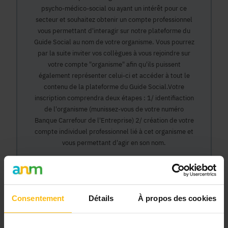
psycho-médico-social ou ayant un intérêt pour ce
secteur et souhaitez obtenir un compte professionnel
vous permettant d'interagir sur notre plateforme du
Guide Social au nom de votre organisme. Vous pourrez
par la suite inviter vos collègues à vous rejoindre sur
votre compte "organisme" afin qu'ils puissent
également représenter celui-ci et accéder à tout le
contenu de la plateforme du Guide Social.Votre
inscription comprendra deux étapes : 1/ identifiaction
de l'organisme (munissez-vous de votre numéro
Banque Carrefour de l'Entreprise) 2/ création de votre
compte individuel professionnel lié à cet organisme et
vous permettant d'agir en son nom.
Continuer
Consentement
Détails
À propos des cookies
Pourquoi devenir membre en tant