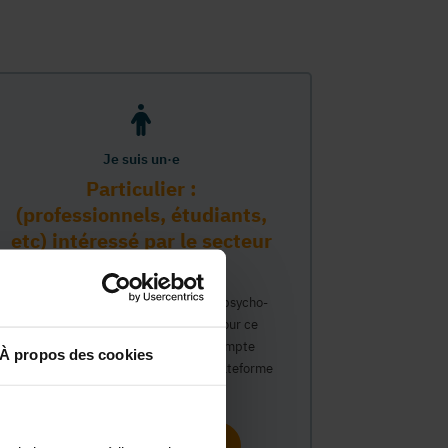
Je suis un·e
Particulier :
(professionnels, étudiants,
etc) intéressé par le secteur
PMS
Vous travaillez déjà dans le secteur psycho-
médico-social ou avez un intérêt pour ce
secteur et souhaitez obtenir un compte
À propos des cookies
personnel pour interagir sur notre plateforme
du Guide Social.
Continuer