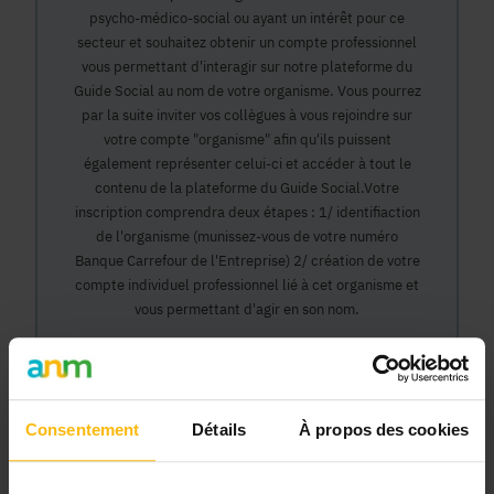
psycho-médico-social ou ayant un intérêt pour ce
secteur et souhaitez obtenir un compte professionnel
vous permettant d'interagir sur notre plateforme du
Guide Social au nom de votre organisme. Vous pourrez
par la suite inviter vos collègues à vous rejoindre sur
votre compte "organisme" afin qu'ils puissent
également représenter celui-ci et accéder à tout le
contenu de la plateforme du Guide Social.Votre
inscription comprendra deux étapes : 1/ identifiaction
de l'organisme (munissez-vous de votre numéro
Banque Carrefour de l'Entreprise) 2/ création de votre
compte individuel professionnel lié à cet organisme et
vous permettant d'agir en son nom.
Continuer
Consentement
Détails
À propos des cookies
Pourquoi devenir membre en tant