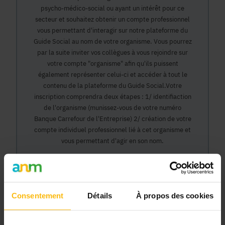
psycho-médico-social ou ayant un intérêt pour ce
secteur et souhaitez obtenir un compte professionnel
vous permettant d'interagir sur notre plateforme du
Guide Social au nom de votre organisme. Vous pourrez
par la suite inviter vos collègues à vous rejoindre sur
votre compte "organisme" afin qu'ils puissent
également représenter celui-ci et accéder à tout le
contenu de la plateforme du Guide Social.Votre
inscription comprendra deux étapes : 1/ identifiaction
de l'organisme (munissez-vous de votre numéro
Banque Carrefour de l'Entreprise) 2/ création de votre
compte individuel professionnel lié à cet organisme et
vous permettant d'agir en son nom.
Continuer
Consentement
Détails
À propos des cookies
Pourquoi devenir membre en tant