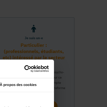
Je suis un·e
Particulier :
(professionnels, étudiants,
etc) intéressé par le secteur
PMS
Vous travaillez déjà dans le secteur psycho-
médico-social ou avez un intérêt pour ce
secteur et souhaitez obtenir un compte
À propos des cookies
personnel pour interagir sur notre plateforme
du Guide Social.
Continuer