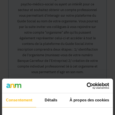
psycho-médico-social ou ayant un intérêt pour ce
secteur et souhaitez obtenir un compte professionnel
vous permettant d'interagir sur notre plateforme du
Guide Social au nom de votre organisme. Vous pourrez
par la suite inviter vos collègues à vous rejoindre sur
votre compte "organisme" afin qu'ils puissent
également représenter celui-ci et accéder à tout le
contenu de la plateforme du Guide Social.Votre
inscription comprendra deux étapes : 1/ identifiaction
de l'organisme (munissez-vous de votre numéro
Banque Carrefour de l'Entreprise) 2/ création de votre
compte individuel professionnel lié à cet organisme et
vous permettant d'agir en son nom.
Continuer
Consentement
Détails
À propos des cookies
Pourquoi devenir membre en tant