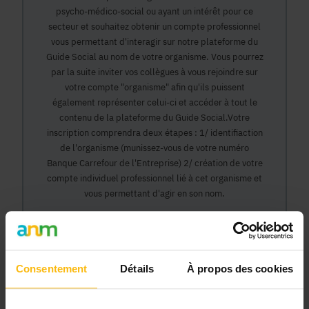
psycho-médico-social ou ayant un intérêt pour ce
secteur et souhaitez obtenir un compte professionnel
vous permettant d'interagir sur notre plateforme du
Guide Social au nom de votre organisme. Vous pourrez
par la suite inviter vos collègues à vous rejoindre sur
votre compte "organisme" afin qu'ils puissent
également représenter celui-ci et accéder à tout le
contenu de la plateforme du Guide Social.Votre
inscription comprendra deux étapes : 1/ identifiaction
de l'organisme (munissez-vous de votre numéro
Banque Carrefour de l'Entreprise) 2/ création de votre
compte individuel professionnel lié à cet organisme et
vous permettant d'agir en son nom.
Continuer
Consentement
Détails
À propos des cookies
Pourquoi devenir membre en tant