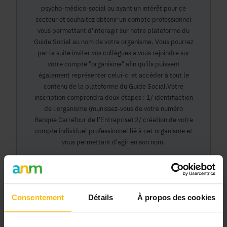
psycho-médico-social ou ayant un intérêt pour ce
secteur et souhaitez obtenir un compte professionnel
vous permettant d'interagir sur notre plateforme du
Guide Social au nom de votre organisme. Vous pourrez
par la suite inviter vos collègues à vous rejoindre sur
votre compte "organisme" afin qu'ils puissent
également représenter celui-ci et accéder à tout le
contenu de la plateforme du Guide Social.Votre
inscription comprendra deux étapes : 1/ identifiaction
de l'organisme (munissez-vous de votre numéro
Banque Carrefour de l'Entreprise) 2/ création de votre
compte individuel professionnel lié à cet organisme et
vous permettant d'agir en son nom.
Continuer
Consentement
Détails
À propos des cookies
Pourquoi devenir membre en tant