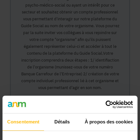
psycho-médico-social ou ayant un intérêt pour ce
secteur et souhaitez obtenir un compte professionnel
vous permettant d'interagir sur notre plateforme du
Guide Social au nom de votre organisme. Vous pourrez
par la suite inviter vos collègues à vous rejoindre sur
votre compte "organisme" afin qu'ils puissent
également représenter celui-ci et accéder à tout le
contenu de la plateforme du Guide Social.Votre
inscription comprendra deux étapes : 1/ identifiaction
de l'organisme (munissez-vous de votre numéro
Banque Carrefour de l'Entreprise) 2/ création de votre
compte individuel professionnel lié à cet organisme et
vous permettant d'agir en son nom.
Continuer
Consentement
Détails
À propos des cookies
Pourquoi devenir membre en tant