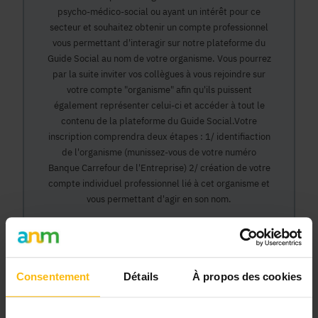
psycho-médico-social ou ayant un intérêt pour ce
secteur et souhaitez obtenir un compte professionnel
vous permettant d'interagir sur notre plateforme du
Guide Social au nom de votre organisme. Vous pourrez
par la suite inviter vos collègues à vous rejoindre sur
votre compte "organisme" afin qu'ils puissent
également représenter celui-ci et accéder à tout le
contenu de la plateforme du Guide Social.Votre
inscription comprendra deux étapes : 1/ identifiaction
de l'organisme (munissez-vous de votre numéro
Banque Carrefour de l'Entreprise) 2/ création de votre
compte individuel professionnel lié à cet organisme et
vous permettant d'agir en son nom.
Continuer
Consentement
Détails
À propos des cookies
Pourquoi devenir membre en tant