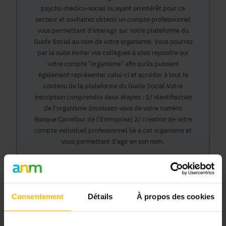
psycho-médico-social ou ayant un intérêt pour ce
secteur et souhaitez obtenir un compte professionnel
vous permettant d'interagir sur notre plateforme du
Guide Social au nom de votre organisme. Vous pourrez
par la suite inviter vos collègues à vous rejoindre sur
votre compte "organisme" afin qu'ils puissent
également représenter celui-ci et accéder à tout le
contenu de la plateforme du Guide Social.Votre
inscription comprendra deux étapes : 1/ identifiaction
de l'organisme (munissez-vous de votre numéro
Banque Carrefour de l'Entreprise) 2/ création de votre
compte individuel professionnel lié à cet organisme et
vous permettant d'agir en son nom.
Continuer
Consentement
Détails
À propos des cookies
Pourquoi devenir membre en tant