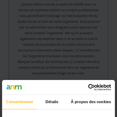
psycho-médico-social ou ayant un intérêt pour ce
secteur et souhaitez obtenir un compte professionnel
vous permettant d'interagir sur notre plateforme du
Guide Social au nom de votre organisme. Vous pourrez
par la suite inviter vos collègues à vous rejoindre sur
votre compte "organisme" afin qu'ils puissent
également représenter celui-ci et accéder à tout le
contenu de la plateforme du Guide Social.Votre
inscription comprendra deux étapes : 1/ identifiaction
de l'organisme (munissez-vous de votre numéro
Banque Carrefour de l'Entreprise) 2/ création de votre
compte individuel professionnel lié à cet organisme et
vous permettant d'agir en son nom.
Continuer
Consentement
Détails
À propos des cookies
Pourquoi devenir membre en tant