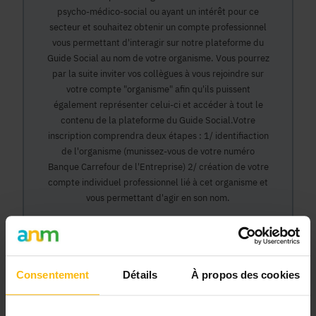
psycho-médico-social ou ayant un intérêt pour ce
secteur et souhaitez obtenir un compte professionnel
vous permettant d'interagir sur notre plateforme du
Guide Social au nom de votre organisme. Vous pourrez
par la suite inviter vos collègues à vous rejoindre sur
votre compte "organisme" afin qu'ils puissent
également représenter celui-ci et accéder à tout le
contenu de la plateforme du Guide Social.Votre
inscription comprendra deux étapes : 1/ identifiaction
de l'organisme (munissez-vous de votre numéro
Banque Carrefour de l'Entreprise) 2/ création de votre
compte individuel professionnel lié à cet organisme et
vous permettant d'agir en son nom.
Continuer
Consentement
Détails
À propos des cookies
Pourquoi devenir membre en tant