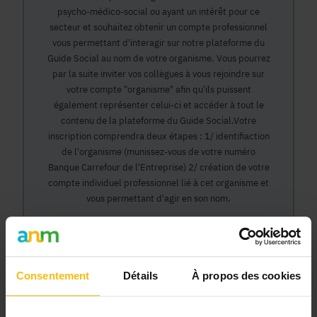
psycho-médico-social ou ayant un intérêt pour ce
secteur et souhaitez obtenir un compte professionnel
vous permettant d'interagir sur notre plateforme du
Guide Social au nom de votre organisme. Vous pourrez
par la suite inviter vos collègues à vous rejoindre sur
votre compte "organisme" afin qu'ils puissent
également représenter celui-ci et accéder à tout le
contenu de la plateforme du Guide Social.Votre
inscription comprendra deux étapes : 1/ identifiaction
de l'organisme (munissez-vous de votre numéro
Banque Carrefour de l'Entreprise) 2/ création de votre
compte individuel professionnel lié à cet organisme et
vous permettant d'agir en son nom.
Continuer
Consentement
Détails
À propos des cookies
Pourquoi devenir membre en tant