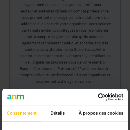
psycho-médico-social ou ayant un intérêt pour ce
secteur et souhaitez obtenir un compte professionnel
vous permettant d'interagir sur notre plateforme du
Guide Social au nom de votre organisme. Vous pourrez
par la suite inviter vos collègues à vous rejoindre sur
votre compte "organisme" afin qu'ils puissent
également représenter celui-ci et accéder à tout le
contenu de la plateforme du Guide Social.Votre
inscription comprendra deux étapes : 1/ identifiaction
de l'organisme (munissez-vous de votre numéro
Banque Carrefour de l'Entreprise) 2/ création de votre
compte individuel professionnel lié à cet organisme et
vous permettant d'agir en son nom.
Continuer
Consentement
Détails
À propos des cookies
Pourquoi devenir membre en tant