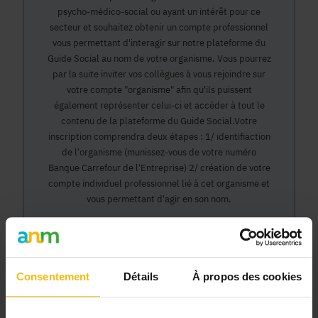
psycho-médico-social ou ayant un intérêt pour ce
secteur et souhaitez obtenir un compte professionnel
vous permettant d'interagir sur notre plateforme du
Guide Social au nom de votre organisme. Vous pourrez
par la suite inviter vos collègues à vous rejoindre sur
votre compte "organisme" afin qu'ils puissent
également représenter celui-ci et accéder à tout le
contenu de la plateforme du Guide Social.Votre
inscription comprendra deux étapes : 1/ identifiaction
de l'organisme (munissez-vous de votre numéro
Banque Carrefour de l'Entreprise) 2/ création de votre
compte individuel professionnel lié à cet organisme et
vous permettant d'agir en son nom.
Continuer
Consentement
Détails
À propos des cookies
Pourquoi devenir membre en tant