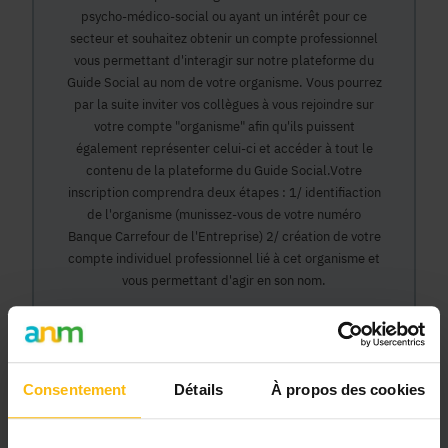
psycho-médico-social ou ayant un intérêt pour ce
secteur et souhaitez obtenir un compte professionnel
vous permettant d'interagir sur notre plateforme du
Guide Social au nom de votre organisme. Vous pourrez
par la suite inviter vos collègues à vous rejoindre sur
votre compte "organisme" afin qu'ils puissent
également représenter celui-ci et accéder à tout le
contenu de la plateforme du Guide Social.Votre
inscription comprendra deux étapes : 1/ identifiaction
de l'organisme (munissez-vous de votre numéro
Banque Carrefour de l'Entreprise) 2/ création de votre
compte individuel professionnel lié à cet organisme et
vous permettant d'agir en son nom.
Continuer
Consentement
Détails
À propos des cookies
Pourquoi devenir membre en tant