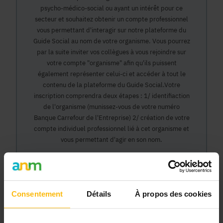
psycho-médico-social ou ayant un intérêt pour ce
secteur et souhaitez obtenir un compte professionnel
vous permettant d'interagir sur notre plateforme du
Guide Social au nom de votre organisme. Vous pourrez
par la suite inviter vos collègues à vous rejoindre sur
votre compte "organisme" afin qu'ils puissent
également représenter celui-ci et accéder à tout le
contenu de la plateforme du Guide Social.Votre
inscription comprendra deux étapes : 1/ identifiaction
de l'organisme (munissez-vous de votre numéro
Banque Carrefour de l'Entreprise) 2/ création de votre
compte individuel professionnel lié à cet organisme et
vous permettant d'agir en son nom.
Continuer
Consentement
Détails
À propos des cookies
Pourquoi devenir membre en tant