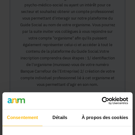
psycho-médico-social ou ayant un intérêt pour ce
secteur et souhaitez obtenir un compte professionnel
vous permettant d'interagir sur notre plateforme du
Guide Social au nom de votre organisme. Vous pourrez
par la suite inviter vos collègues à vous rejoindre sur
votre compte "organisme" afin qu'ils puissent
également représenter celui-ci et accéder à tout le
contenu de la plateforme du Guide Social.Votre
inscription comprendra deux étapes : 1/ identifiaction
de l'organisme (munissez-vous de votre numéro
Banque Carrefour de l'Entreprise) 2/ création de votre
compte individuel professionnel lié à cet organisme et
vous permettant d'agir en son nom.
Continuer
Consentement
Détails
À propos des cookies
Pourquoi devenir membre en tant