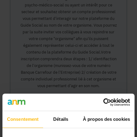
psycho-médico-social ou ayant un intérêt pour ce
secteur et souhaitez obtenir un compte professionnel
vous permettant d'interagir sur notre plateforme du
Guide Social au nom de votre organisme. Vous pourrez
par la suite inviter vos collègues à vous rejoindre sur
votre compte "organisme" afin qu'ils puissent
également représenter celui-ci et accéder à tout le
contenu de la plateforme du Guide Social.Votre
inscription comprendra deux étapes : 1/ identifiaction
de l'organisme (munissez-vous de votre numéro
Banque Carrefour de l'Entreprise) 2/ création de votre
compte individuel professionnel lié à cet organisme et
vous permettant d'agir en son nom.
Continuer
Consentement
Détails
À propos des cookies
Pourquoi devenir membre en tant