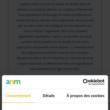
psycho-médico-social ou ayant un intérêt pour ce
secteur et souhaitez obtenir un compte professionnel
vous permettant d'interagir sur notre plateforme du
Guide Social au nom de votre organisme. Vous pourrez
par la suite inviter vos collègues à vous rejoindre sur
votre compte "organisme" afin qu'ils puissent
également représenter celui-ci et accéder à tout le
contenu de la plateforme du Guide Social.Votre
inscription comprendra deux étapes : 1/ identifiaction
de l'organisme (munissez-vous de votre numéro
Banque Carrefour de l'Entreprise) 2/ création de votre
compte individuel professionnel lié à cet organisme et
vous permettant d'agir en son nom.
Continuer
Consentement
Détails
À propos des cookies
Pourquoi devenir membre en tant