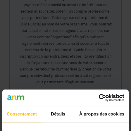
psycho-médico-social ou ayant un intérêt pour ce
secteur et souhaitez obtenir un compte professionnel
vous permettant d'interagir sur notre plateforme du
Guide Social au nom de votre organisme. Vous pourrez
par la suite inviter vos collègues à vous rejoindre sur
votre compte "organisme" afin qu'ils puissent
également représenter celui-ci et accéder à tout le
contenu de la plateforme du Guide Social.Votre
inscription comprendra deux étapes : 1/ identifiaction
de l'organisme (munissez-vous de votre numéro
Banque Carrefour de l'Entreprise) 2/ création de votre
compte individuel professionnel lié à cet organisme et
vous permettant d'agir en son nom.
Continuer
Consentement
Détails
À propos des cookies
Pourquoi devenir membre en tant