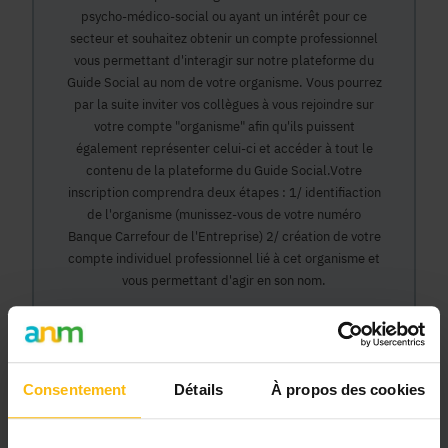
psycho-médico-social ou ayant un intérêt pour ce
secteur et souhaitez obtenir un compte professionnel
vous permettant d'interagir sur notre plateforme du
Guide Social au nom de votre organisme. Vous pourrez
par la suite inviter vos collègues à vous rejoindre sur
votre compte "organisme" afin qu'ils puissent
également représenter celui-ci et accéder à tout le
contenu de la plateforme du Guide Social.Votre
inscription comprendra deux étapes : 1/ identifiaction
de l'organisme (munissez-vous de votre numéro
Banque Carrefour de l'Entreprise) 2/ création de votre
compte individuel professionnel lié à cet organisme et
vous permettant d'agir en son nom.
Continuer
Consentement
Détails
À propos des cookies
Pourquoi devenir membre en tant