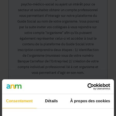
psycho-médico-social ou ayant un intérêt pour ce
secteur et souhaitez obtenir un compte professionnel
vous permettant d'interagir sur notre plateforme du
Guide Social au nom de votre organisme. Vous pourrez
par la suite inviter vos collègues à vous rejoindre sur
votre compte "organisme" afin qu'ils puissent
également représenter celui-ci et accéder à tout le
contenu de la plateforme du Guide Social.Votre
inscription comprendra deux étapes : 1/ identifiaction
de l'organisme (munissez-vous de votre numéro
Banque Carrefour de l'Entreprise) 2/ création de votre
compte individuel professionnel lié à cet organisme et
vous permettant d'agir en son nom.
Continuer
Consentement
Détails
À propos des cookies
Pourquoi devenir membre en tant