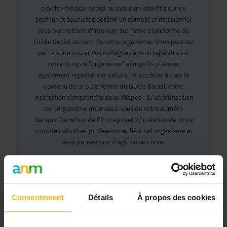
psycho-médico-social ou ayant un intérêt pour ce
secteur et souhaitez obtenir un compte professionnel
vous permettant d'interagir sur notre plateforme du
Guide Social au nom de votre organisme. Vous pourrez
par la suite inviter vos collègues à vous rejoindre sur
votre compte "organisme" afin qu'ils puissent
également représenter celui-ci et accéder à tout le
contenu de la plateforme du Guide Social.Votre
inscription comprendra deux étapes : 1/ identifiaction
de l'organisme (munissez-vous de votre numéro
Banque Carrefour de l'Entreprise) 2/ création de votre
compte individuel professionnel lié à cet organisme et
vous permettant d'agir en son nom.
Continuer
Consentement
Détails
À propos des cookies
Pourquoi devenir membre en tant