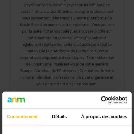
psycho-médico-social ou ayant un intérêt pour ce
secteur et souhaitez obtenir un compte professionnel
vous permettant d'interagir sur notre plateforme du
Guide Social au nom de votre organisme. Vous pourrez
par la suite inviter vos collègues à vous rejoindre sur
votre compte "organisme" afin qu'ils puissent
également représenter celui-ci et accéder à tout le
contenu de la plateforme du Guide Social.Votre
inscription comprendra deux étapes : 1/ identifiaction
de l'organisme (munissez-vous de votre numéro
Banque Carrefour de l'Entreprise) 2/ création de votre
compte individuel professionnel lié à cet organisme et
vous permettant d'agir en son nom.
Continuer
Consentement
Détails
À propos des cookies
Pourquoi devenir membre en tant