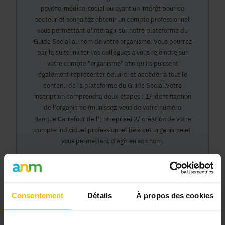
psycho-médico-social ou ayant un intérêt pour ce
secteur et souhaitez obtenir un compte professionnel
vous permettant d'interagir sur notre plateforme du
Guide Social au nom de votre organisme. Vous pourrez
par la suite inviter vos collègues à vous rejoindre sur
votre compte "organisme" afin qu'ils puissent
également représenter celui-ci et accéder à tout le
contenu de la plateforme du Guide Social.Votre
inscription comprendra deux étapes : 1/ identifiaction
de l'organisme (munissez-vous de votre numéro
Banque Carrefour de l'Entreprise) 2/ création de votre
compte individuel professionnel lié à cet organisme et
vous permettant d'agir en son nom.
Continuer
Consentement
Détails
À propos des cookies
Pourquoi devenir membre en tant