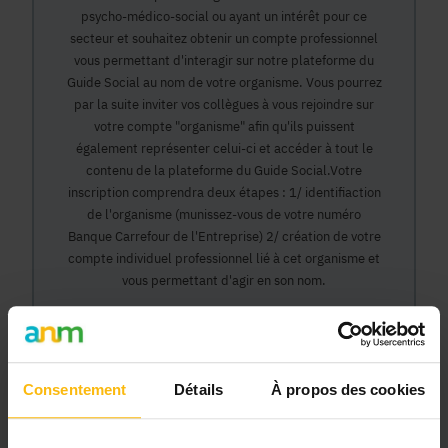
psycho-médico-social ou ayant un intérêt pour ce
secteur et souhaitez obtenir un compte professionnel
vous permettant d'interagir sur notre plateforme du
Guide Social au nom de votre organisme. Vous pourrez
par la suite inviter vos collègues à vous rejoindre sur
votre compte "organisme" afin qu'ils puissent
également représenter celui-ci et accéder à tout le
contenu de la plateforme du Guide Social.Votre
inscription comprendra deux étapes : 1/ identifiaction
de l'organisme (munissez-vous de votre numéro
Banque Carrefour de l'Entreprise) 2/ création de votre
compte individuel professionnel lié à cet organisme et
vous permettant d'agir en son nom.
Continuer
Consentement
Détails
À propos des cookies
Pourquoi devenir membre en tant