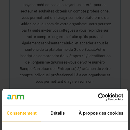
psycho-médico-social ou ayant un intérêt pour ce
secteur et souhaitez obtenir un compte professionnel
vous permettant d'interagir sur notre plateforme du
Guide Social au nom de votre organisme. Vous pourrez
par la suite inviter vos collègues à vous rejoindre sur
votre compte "organisme" afin qu'ils puissent
également représenter celui-ci et accéder à tout le
contenu de la plateforme du Guide Social.Votre
inscription comprendra deux étapes : 1/ identifiaction
de l'organisme (munissez-vous de votre numéro
Banque Carrefour de l'Entreprise) 2/ création de votre
compte individuel professionnel lié à cet organisme et
vous permettant d'agir en son nom.
Continuer
Consentement
Détails
À propos des cookies
Pourquoi devenir membre en tant