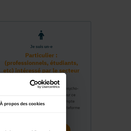
Je suis un·e
Particulier :
(professionnels, étudiants,
etc) intéressé par le secteur
PMS
Vous travaillez déjà dans le secteur psycho-
médico-social ou avez un intérêt pour ce
secteur et souhaitez obtenir un compte
À propos des cookies
personnel pour interagir sur notre plateforme
du Guide Social.
Continuer